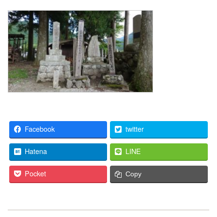
Facebook
twitter
Hatena
LINE
Pocket
Copy