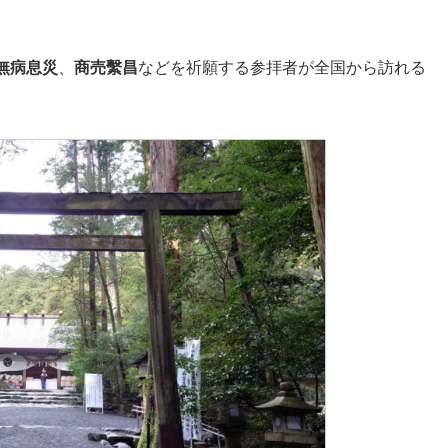
無病息災
、
商売繫昌
などを祈願する参拝者が全国から訪れる