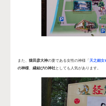
また、
猿田彦大神
の妻である女性の神様「
天之鈿女
の神様
、
縁結びの神社
としても人気があります。