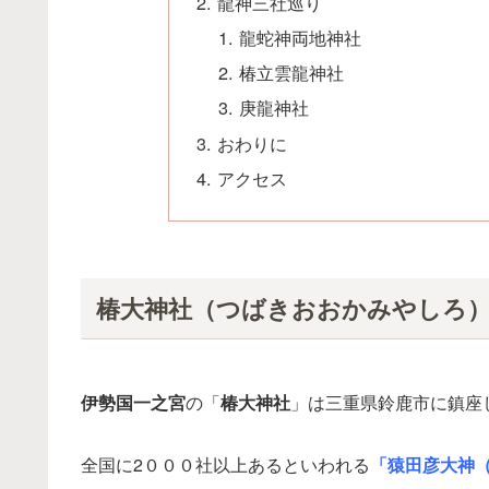
龍神三社巡り
龍蛇神両地神社
椿立雲龍神社
庚龍神社
おわりに
アクセス
椿大神社（つばきおおかみやしろ
伊勢国一之宮
の「
椿大神社
」は三重県鈴鹿市に鎮座
全国に2０００社以上あるといわれる
「猿田彦大神