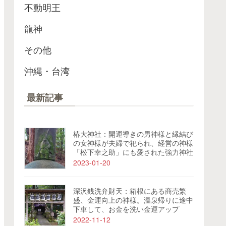
不動明王
龍神
その他
沖縄・台湾
最新記事
椿大神社：開運導きの男神様と縁結び
の女神様が夫婦で祀られ、経営の神様
「松下幸之助」にも愛された強力神社
2023-01-20
深沢銭洗弁財天：箱根にある商売繁
盛、金運向上の神様。温泉帰りに途中
下車して、お金を洗い金運アップ
2022-11-12