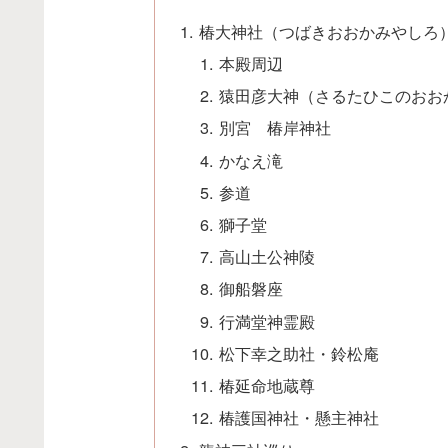
椿大神社（つばきおおかみやしろ
本殿周辺
猿田彦大神（さるたひこのおお
別宮 椿岸神社
かなえ滝
参道
獅子堂
高山土公神陵
御船磐座
行満堂神霊殿
松下幸之助社・鈴松庵
椿延命地蔵尊
椿護国神社・懸主神社