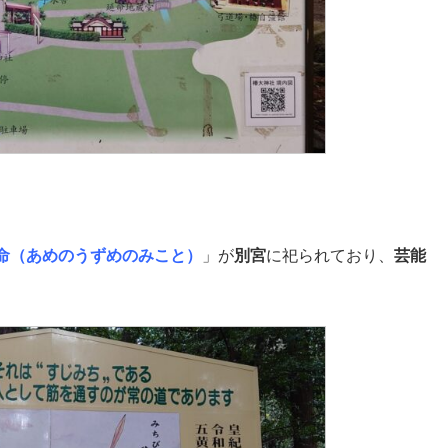
命（あめのうずめのみこと）
」が
別宮
に祀られており、
芸能