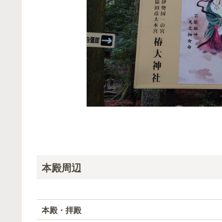
本殿周辺
本殿・拝殿