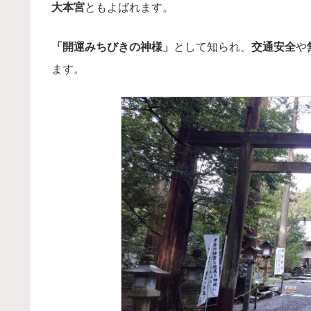
大本宮
ともよばれます。
「開運みちびきの神様」
として知られ、
交通安全
や
ます。