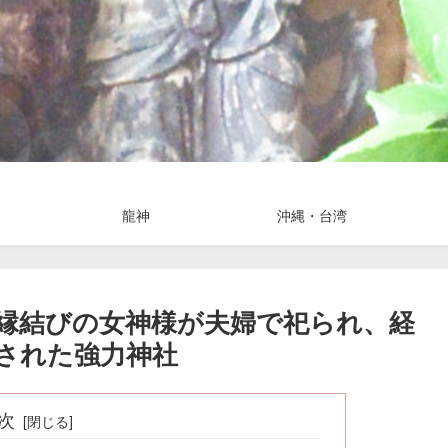
龍神
沖縄・台湾
縁結びの女神様が夫婦で祀られ、経
された強力神社
次