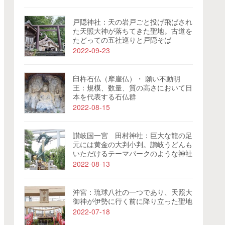
戸隠神社：天の岩戸ごと投げ飛ばされ
た天照大神が落ちてきた聖地。古道を
たどっての五社巡りと戸隠そば
2022-09-23
臼杵石仏（摩崖仏）・ 願い不動明
王：規模、数量、質の高さにおいて日
本を代表する石仏群
2022-08-15
讃岐国一宮 田村神社：巨大な龍の足
元には黄金の大判小判。讃岐うどんも
いただけるテーマパークのような神社
2022-08-13
沖宮：琉球八社の一つであり、天照大
御神が伊勢に行く前に降り立った聖地
2022-07-18