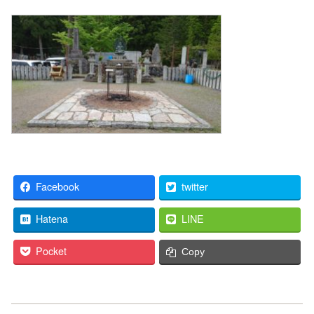
Facebook
twitter
Hatena
LINE
Pocket
Copy