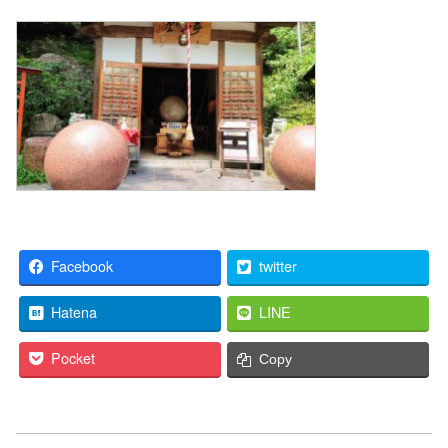
Facebook
twitter
Hatena
LINE
Pocket
Copy