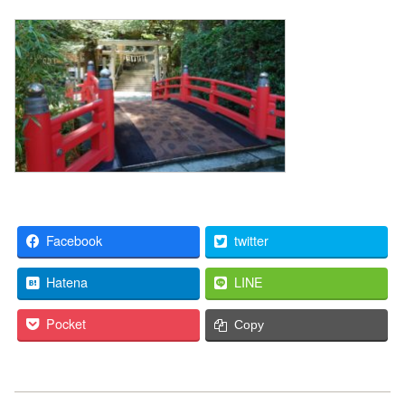
Facebook
twitter
Hatena
LINE
Pocket
Copy