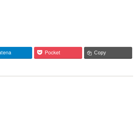
atena
Pocket
Copy