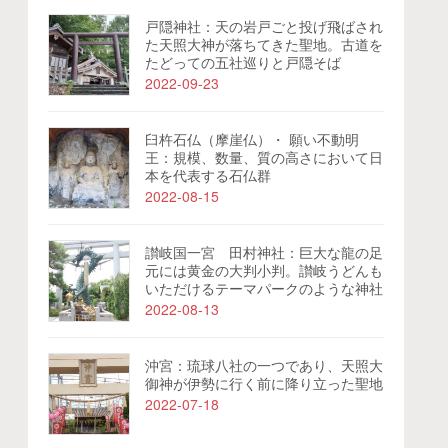
戸隠神社：天の岩戸ごと投げ飛ばされ
た天照大神が落ちてきた聖地。古道を
たどっての五社巡りと戸隠そば
2022-09-23
臼杵石仏（摩崖仏）・ 願い不動明
王：規模、数量、質の高さにおいて日
本を代表する石仏群
2022-08-15
讃岐国一宮 田村神社：巨大な龍の足
元には黄金の大判小判。讃岐うどんも
いただけるテーマパークのような神社
2022-08-13
沖宮：琉球八社の一つであり、天照大
御神が伊勢に行く前に降り立った聖地
2022-07-18