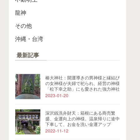
龍神
その他
沖縄・台湾
最新記事
椿大神社：開運導きの男神様と縁結び
の女神様が夫婦で祀られ、経営の神様
「松下幸之助」にも愛された強力神社
2023-01-20
深沢銭洗弁財天：箱根にある商売繁
盛、金運向上の神様。温泉帰りに途中
下車して、お金を洗い金運アップ
2022-11-12