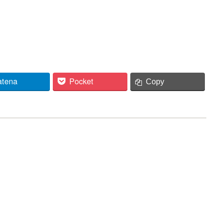
atena
Pocket
Copy