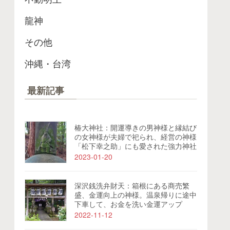
龍神
その他
沖縄・台湾
最新記事
椿大神社：開運導きの男神様と縁結び
の女神様が夫婦で祀られ、経営の神様
「松下幸之助」にも愛された強力神社
2023-01-20
深沢銭洗弁財天：箱根にある商売繁
盛、金運向上の神様。温泉帰りに途中
下車して、お金を洗い金運アップ
2022-11-12