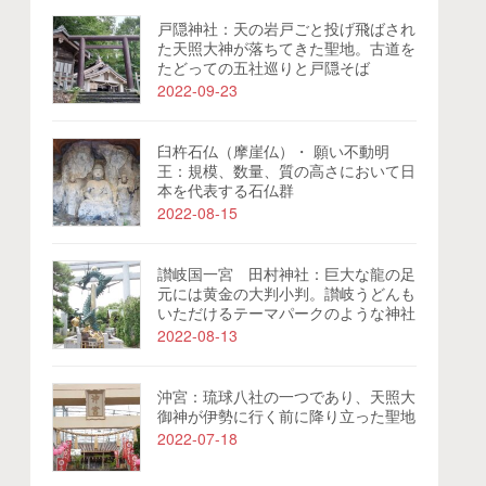
戸隠神社：天の岩戸ごと投げ飛ばされ
た天照大神が落ちてきた聖地。古道を
たどっての五社巡りと戸隠そば
2022-09-23
臼杵石仏（摩崖仏）・ 願い不動明
王：規模、数量、質の高さにおいて日
本を代表する石仏群
2022-08-15
讃岐国一宮 田村神社：巨大な龍の足
元には黄金の大判小判。讃岐うどんも
いただけるテーマパークのような神社
2022-08-13
沖宮：琉球八社の一つであり、天照大
御神が伊勢に行く前に降り立った聖地
2022-07-18