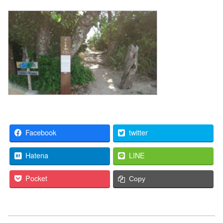
Facebook
twitter
Hatena
LINE
Pocket
Copy