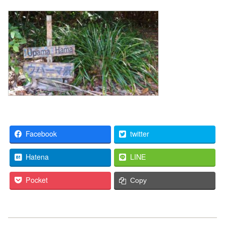
Facebook
twitter
Hatena
LINE
Pocket
Copy