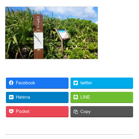
Facebook
twitter
Hatena
LINE
Pocket
Copy