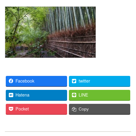
Facebook
twitter
Hatena
LINE
Pocket
Copy