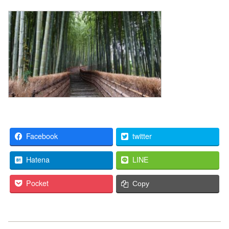
Facebook
twitter
Hatena
LINE
Pocket
Copy