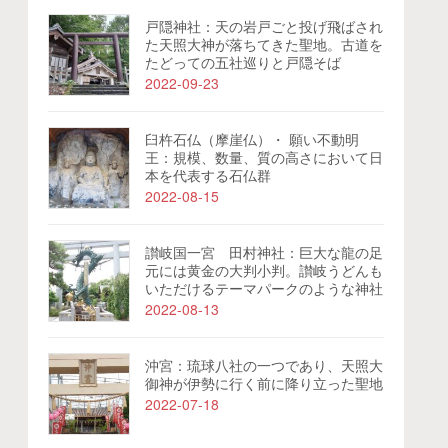
戸隠神社：天の岩戸ごと投げ飛ばされ
た天照大神が落ちてきた聖地。古道を
たどっての五社巡りと戸隠そば
2022-09-23
臼杵石仏（摩崖仏）・ 願い不動明
王：規模、数量、質の高さにおいて日
本を代表する石仏群
2022-08-15
讃岐国一宮 田村神社：巨大な龍の足
元には黄金の大判小判。讃岐うどんも
いただけるテーマパークのような神社
2022-08-13
沖宮：琉球八社の一つであり、天照大
御神が伊勢に行く前に降り立った聖地
2022-07-18