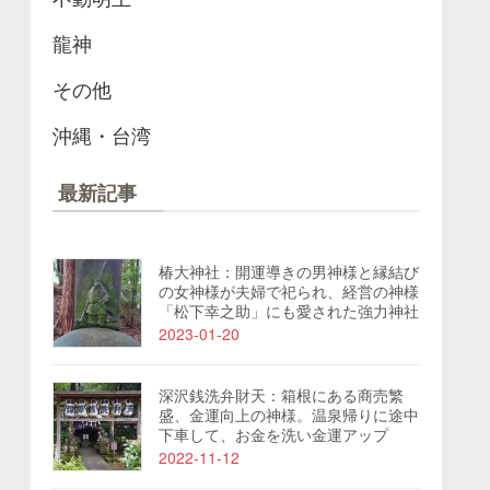
龍神
その他
沖縄・台湾
最新記事
椿大神社：開運導きの男神様と縁結び
の女神様が夫婦で祀られ、経営の神様
「松下幸之助」にも愛された強力神社
2023-01-20
深沢銭洗弁財天：箱根にある商売繁
盛、金運向上の神様。温泉帰りに途中
下車して、お金を洗い金運アップ
2022-11-12