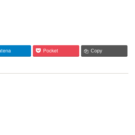
atena
Pocket
Copy