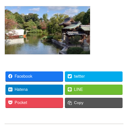
Facebook
twitter
Hatena
LINE
Pocket
Copy