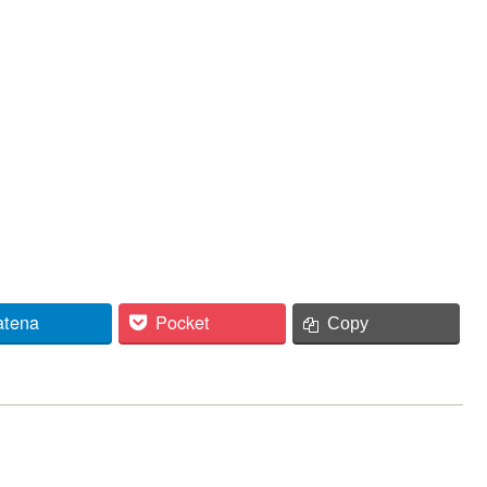
atena
Pocket
Copy