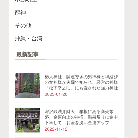
龍神
その他
沖縄・台湾
最新記事
椿大神社：開運導きの男神様と縁結び
の女神様が夫婦で祀られ、経営の神様
「松下幸之助」にも愛された強力神社
2023-01-20
深沢銭洗弁財天：箱根にある商売繁
盛、金運向上の神様。温泉帰りに途中
下車して、お金を洗い金運アップ
2022-11-12