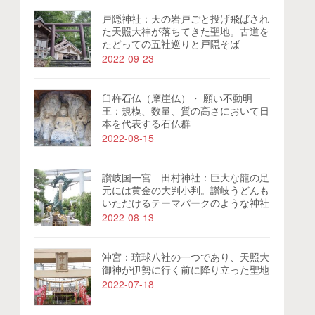
戸隠神社：天の岩戸ごと投げ飛ばされ
た天照大神が落ちてきた聖地。古道を
たどっての五社巡りと戸隠そば
2022-09-23
臼杵石仏（摩崖仏）・ 願い不動明
王：規模、数量、質の高さにおいて日
本を代表する石仏群
2022-08-15
讃岐国一宮 田村神社：巨大な龍の足
元には黄金の大判小判。讃岐うどんも
いただけるテーマパークのような神社
2022-08-13
沖宮：琉球八社の一つであり、天照大
御神が伊勢に行く前に降り立った聖地
2022-07-18