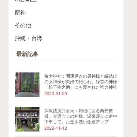
龍神
その他
沖縄・台湾
最新記事
椿大神社：開運導きの男神様と縁結び
の女神様が夫婦で祀られ、経営の神様
「松下幸之助」にも愛された強力神社
2023-01-20
深沢銭洗弁財天：箱根にある商売繁
盛、金運向上の神様。温泉帰りに途中
下車して、お金を洗い金運アップ
2022-11-12