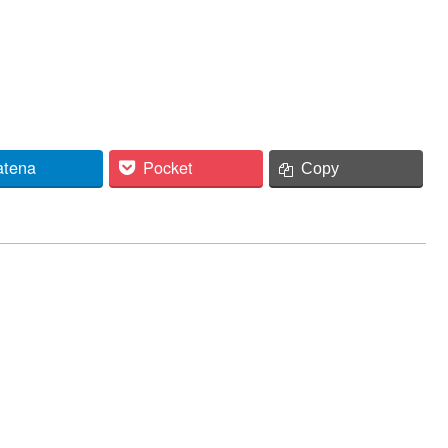
atena
Pocket
Copy