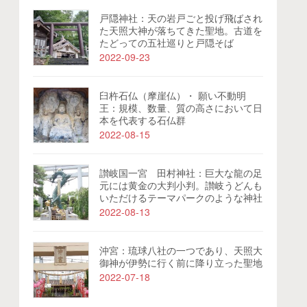
戸隠神社：天の岩戸ごと投げ飛ばされ
た天照大神が落ちてきた聖地。古道を
たどっての五社巡りと戸隠そば
2022-09-23
臼杵石仏（摩崖仏）・ 願い不動明
王：規模、数量、質の高さにおいて日
本を代表する石仏群
2022-08-15
讃岐国一宮 田村神社：巨大な龍の足
元には黄金の大判小判。讃岐うどんも
いただけるテーマパークのような神社
2022-08-13
沖宮：琉球八社の一つであり、天照大
御神が伊勢に行く前に降り立った聖地
2022-07-18