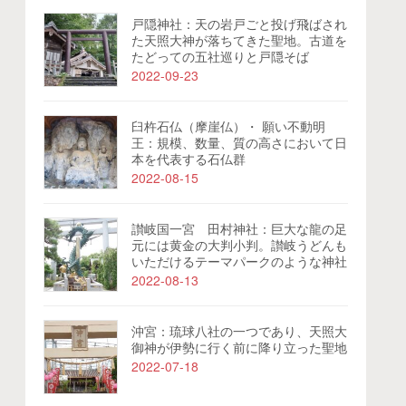
戸隠神社：天の岩戸ごと投げ飛ばされ
た天照大神が落ちてきた聖地。古道を
たどっての五社巡りと戸隠そば
2022-09-23
臼杵石仏（摩崖仏）・ 願い不動明
王：規模、数量、質の高さにおいて日
本を代表する石仏群
2022-08-15
讃岐国一宮 田村神社：巨大な龍の足
元には黄金の大判小判。讃岐うどんも
いただけるテーマパークのような神社
2022-08-13
沖宮：琉球八社の一つであり、天照大
御神が伊勢に行く前に降り立った聖地
2022-07-18