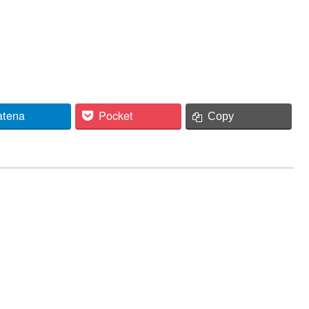
atena
Pocket
Copy