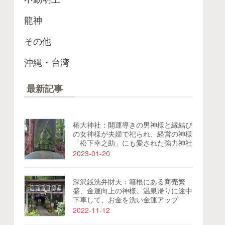
龍神
その他
沖縄・台湾
最新記事
椿大神社：開運導きの男神様と縁結び
の女神様が夫婦で祀られ、経営の神様
「松下幸之助」にも愛された強力神社
2023-01-20
深沢銭洗弁財天：箱根にある商売繁
盛、金運向上の神様。温泉帰りに途中
下車して、お金を洗い金運アップ
2022-11-12