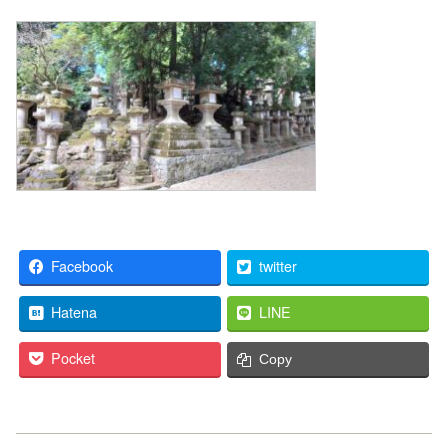
Facebook
twitter
Hatena
LINE
Pocket
Copy