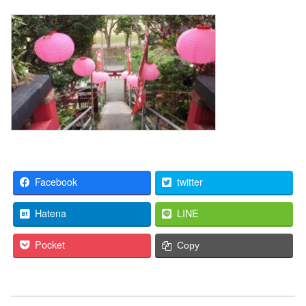
Facebook
twitter
Hatena
LINE
Pocket
Copy