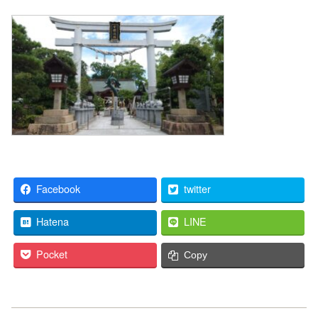
Facebook
twitter
Hatena
LINE
Pocket
Copy