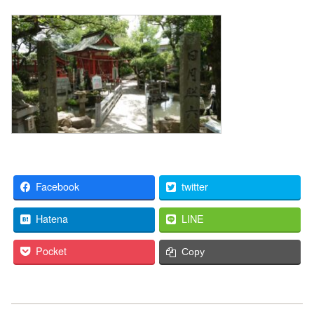
Facebook
twitter
Hatena
LINE
Pocket
Copy