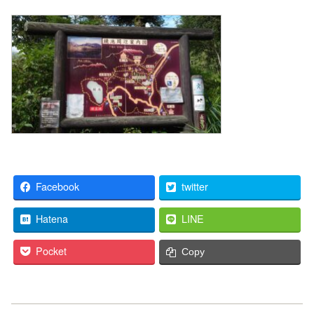
Facebook
twitter
Hatena
LINE
Pocket
Copy