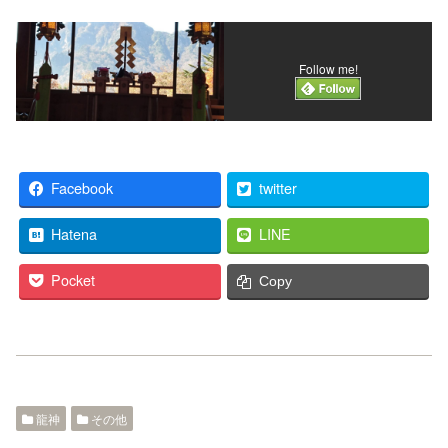
Follow me!
Facebook
twitter
Hatena
LINE
Pocket
Copy
龍神
その他