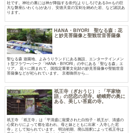
社です。神社の裏には神が降臨する依代(よりしろ)である3ｍもの巨
大な磐座(いわくら)があり、安徳天皇の宝剣を納めた岩、など諸説あ
ります。
HANA・BIYORI 聖なる森：花
その他
と妙見菩薩像と聖観世音菩薩像
聖なる森 遊園地、よみうりランドにある施設、エンターテインメン
ト型フラワーパーク「HANA・BIYORI」の中にある「聖なる森」エ
リア。 花々に囲まれて、国指定重要文化財の妙見菩薩像や聖観世音
菩薩像などが祀られています。 京都御所から...
祇王寺（ぎおうじ）：「平家物
その他
語」の悲恋の尼寺。嵯峨野の奥に
ある、美しい苔庭の寺。
祇王寺 「祇王寺」は「平清盛に寵愛された白拍子・祇王が、清盛の
心変わりによって都を追われ、母と妹とともに出家・入寺した尼
寺」として知られています。 明治初期、廃仏毀釈によって祇王寺は