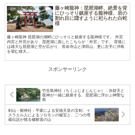
藤ヶ崎龍神：琵琶湖畔、絶景を背
龍神
にひっそり鎮座する龍神様、岩の
割れ目に隠すように祀られた白蛇
様
藤ヶ崎龍神 琵琶湖の湖畔にひっそりと鎮座する龍神様です。 外宮
内宮と外宮があり、琵琶湖に面したこちらが「外宮」です。 背後に
は雄大な琵琶湖と空が広がり、長命寺山と津田山、更に左手に沖島
を望む雄大...
スポンサーリンク
竹生島神社（ちくぶじまじんじゃ）：弁財天と
龍神が一緒に鎮座する、琵琶湖に浮かぶ神聖な
島
剣山・剱神社：平家による安徳天皇の宝剣、イ
スラエル人によるソロモンの秘宝と、二つの埋
蔵伝説が残る修験道の山