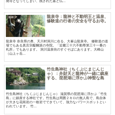
廃寺となってしまい、残された墓と仏...
龍泉寺：龍神と不動明王と温泉、
龍神
修験道の行者の安全を守るお寺。
龍泉寺 奈良県の奥、天川村洞川に在る、大峯山龍泉寺。 修験道の道
場でもある真言宗醍醐派の寺院。「近畿三十六不動尊第三十一番の
札所」でもあります。 洞川温泉街のすぐそばにあります。大峰山
（山上ヶ岳...
竹生島神社（ちくぶじまじんじ
龍神
ゃ）：弁財天と龍神が一緒に鎮座
する、琵琶湖に浮かぶ神聖な島
竹生島神社（ちくぶじまじんじゃ） 滋賀県の琵琶湖に浮かぶ「竹生
島」に鎮座する神社です。竹生島は周囲２キロの無人島で、島自体
が大きな花崗岩の一枚岩でできていて、強力なパワースポットとい
われています。 竹...